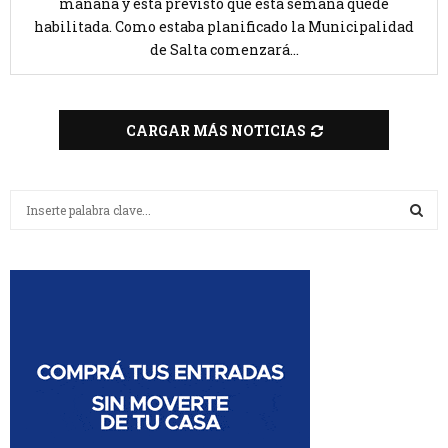
mañana y está previsto que ésta semana quede
habilitada. Como estaba planificado la Municipalidad
de Salta comenzará...
CARGAR MÁS NOTICIAS
B
u
s
B
c
a
U
r
:
S
C
A