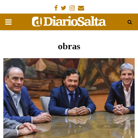
Facebook
Gorjeo
Instagram
Email
MENÚ
PRIMARIA
obras