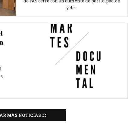
de FAS cerró con un aumento de participación
y de...
l
n
l
»,
AR MÁS NOTICIAS