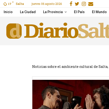
Facebook
Gorjeo
Instagra
Email
C
Salta
jueves 06 agosto 2026
ras un choque en Cerrillos
17
Pichetto aseguró que Vi
Inicio
La Ciudad
La Provincia
El País
El Mundo
Noticias sobre el ambiente cultural de Salta