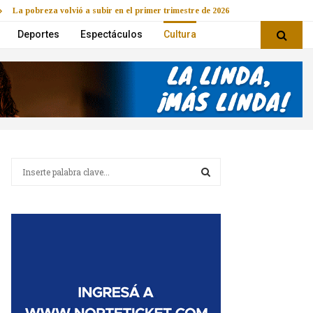
La pobreza volvió a subir en el primer trimestre de 2026
Deportes
Espectáculos
Cultura
B
u
s
B
c
a
U
r
:
S
C
A