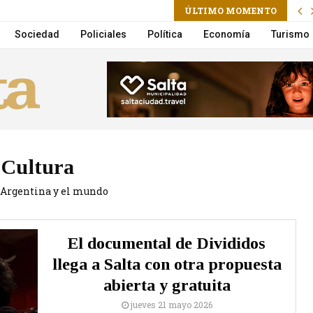
m
ÚLTIMO MOMENTO
ctoria Villarruel será candidata a presidenta
Sociedad
Policiales
Política
Economía
Turismo
Cultura
, Argentina y el mundo
El documental de Divididos
llega a Salta con otra propuesta
abierta y gratuita
jueves 21 mayo 2026