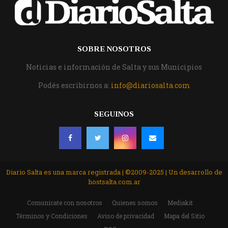
SOBRE NOSOTROS
Noticias e información de Salta y sus Municipios
Podés escribirnos a:
info@diariosalta.com
SEGUINOS
Diario Salta es una marca registrada | ©2009-2025 | Un desarrollo de
hostsalta.com.ar
Comunicate con nosotros
Quienes somos
Mediakit
Términos y Condiciones
Aviso de privacidad
Mapa del Sitio