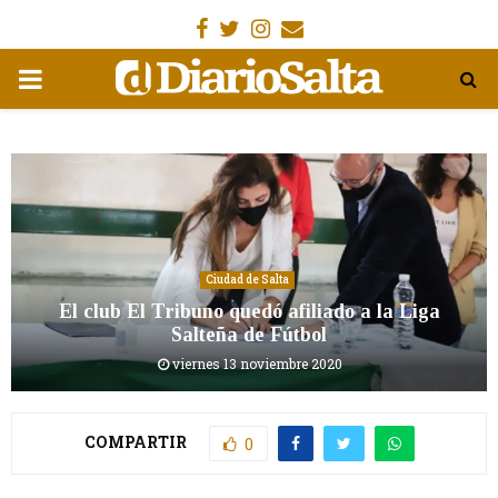
Facebook
Gorjeo
Instagram
Email
MENÚ
PRIMARIA
Ciudad de Salta
El club El Tribuno quedó afiliado a la Liga
Salteña de Fútbol
viernes 13 noviembre 2020
COMPARTIR
0