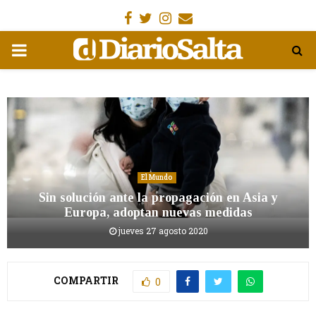
Facebook
Gorjeo
Instagram
Email
MENÚ
PRIMARIA
El Mundo
Sin solución ante la propagación en Asia y
Europa, adoptan nuevas medidas
jueves 27 agosto 2020
COMPARTIR
0