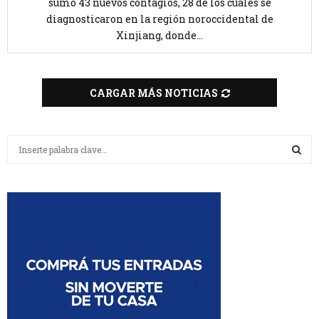
sumó 43 nuevos contagios, 28 de los cuales se
diagnosticaron en la región noroccidental de
Xinjiang, donde...
CARGAR MÁS NOTICIAS
B
u
s
B
c
a
U
r
:
S
C
A