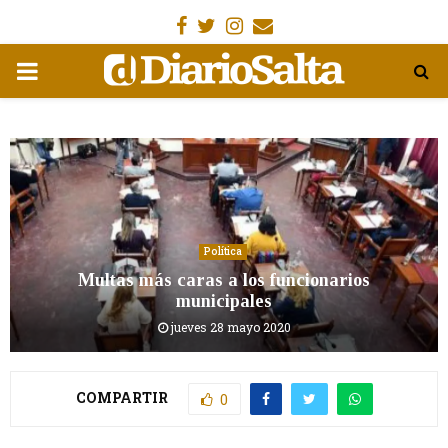
Facebook
Gorjeo
Instagram
Email
MENÚ
PRIMARIA
Política
Multas más caras a los funcionarios
municipales
jueves 28 mayo 2020
COMPARTIR
0