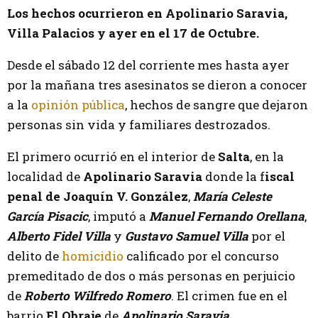
Los hechos ocurrieron en Apolinario Saravia,
Villa Palacios y ayer en el 17 de Octubre.
Desde el sábado 12 del corriente mes hasta ayer
por la mañana tres asesinatos se dieron a conocer
a la
opinión pública
, hechos de sangre que dejaron
personas sin vida y familiares destrozados.
El primero ocurrió en el interior de
Salta
, en la
localidad de
Apolinario Saravia
donde la f
iscal
penal de Joaquín V. González
,
María Celeste
García Pisacic
, imputó a
Manuel Fernando Orellana
,
Alberto Fidel Villa
y
Gustavo Samuel Villa
por el
delito de
homicidio
calificado por el concurso
premeditado de dos o más personas en perjuicio
de
Roberto Wilfredo Romero
. El crimen fue en el
barrio
El Obraje
de
Apolinario Saravia
.