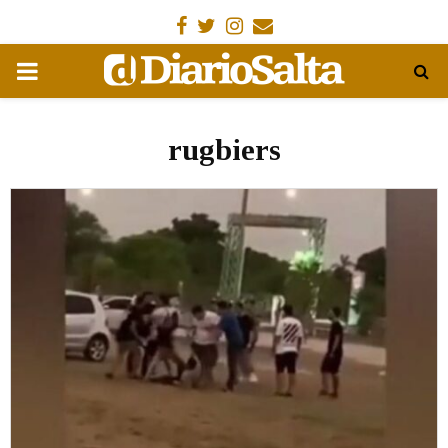
Facebook
Gorjeo
Instagram
Email
MENÚ
PRIMARIA
rugbiers