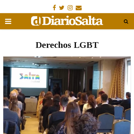
Facebook
Gorjeo
Instagram
Email
MENÚ
PRIMARIA
Derechos LGBT