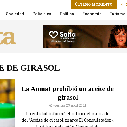
ÚLTIMO MOMENTO
 joven de Santiago del Estero secuestrada por su pareja
Sociedad
Policiales
Política
Economía
Turismo
E DE GIRASOL
La Anmat prohibió un aceite de
girasol
viernes 23 abril 2021
La entidad informó el retiro del mercado
del “Aceite de girasol, marca El Conquistador».
La Administración Nacional de