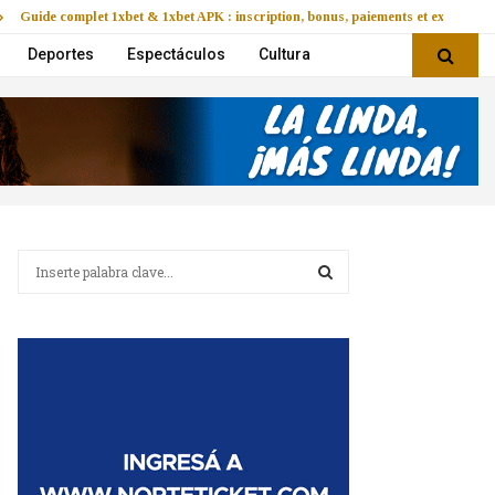
Guide complet 1xbet & 1xbet APK : inscription, bonus, paiements et expérienc
Deportes
Espectáculos
Cultura
B
u
s
B
c
a
U
r
:
S
C
A