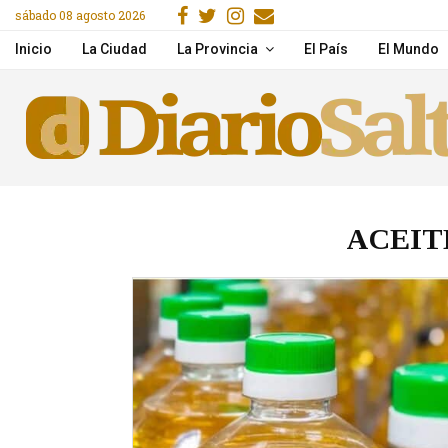
Facebook
Gorjeo
Instagram
Email
sábado 08 agosto 2026
 Banchik
Salta: Rescataron a una
Inicio
La Ciudad
La Provincia
El País
El Mundo
ACEIT