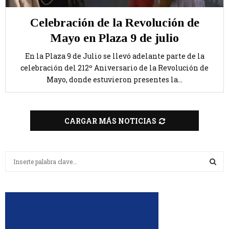
Celebración de la Revolución de
Mayo en Plaza 9 de julio
En la Plaza 9 de Julio se llevó adelante parte de la
celebración del 212º Aniversario de la Revolución de
Mayo, donde estuvieron presentes la...
CARGAR MÁS NOTICIAS
B
u
s
B
c
a
U
r
:
S