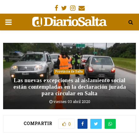
Facebook
Gorjeo
Instagram
Email
MENÚ
PRIMARIA
Provincia de Salta
Las nuevas excepciones al aislamiento social
están contempladas en la declaración jurada
para circular en Salta
viernes 03 abril 2020
COMPARTIR
0