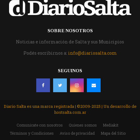
SOBRE NOSOTROS
Noticias e información de Salta y sus Municipios
Podés escribirnos a:
info@diariosalta.com
SEGUINOS
Diario Salta es una marca registrada | ©2009-2025 | Un desarrollo de
hostsalta.com.ar
Comunicate con nosotros
Quienes somos
Mediakit
Términos y Condiciones
Aviso de privacidad
Mapa del Sitio