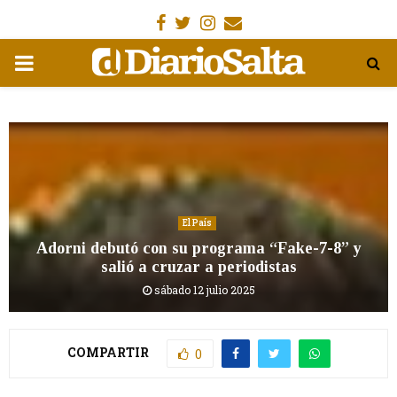
Facebook
Gorjeo
Instagram
Email
MENÚ
PRIMARIA
El País
Adorni debutó con su programa “Fake-7-8” y
salió a cruzar a periodistas
sábado 12 julio 2025
COMPARTIR
0