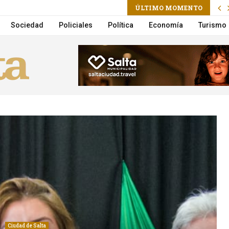
am
l
ÚLTIMO MOMENTO
n por Lebón y Aznar en vivo por Flow
Sociedad
Policiales
Política
Economía
Turismo
Ciudad de Salta