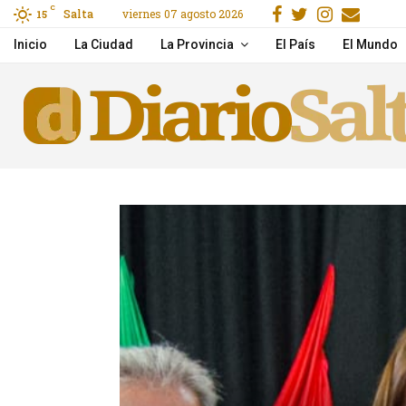
Facebook
Gorjeo
Instagr
Emai
C
Salta
viernes 07 agosto 2026
reet, Secure & Easy
15
Mirá el show Serú Girá
Inicio
La Ciudad
La Provincia
El País
El Mundo