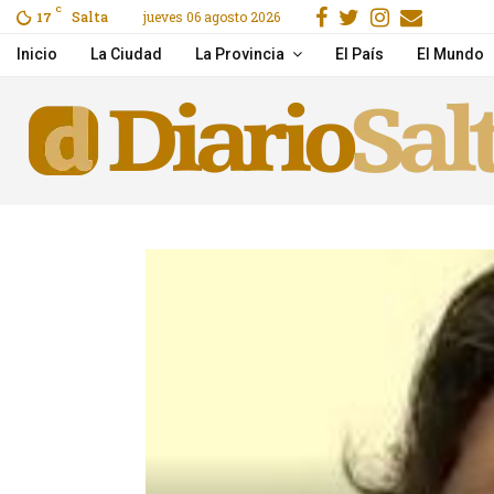
Facebook
Gorjeo
Instagra
Email
C
Salta
jueves 06 agosto 2026
ras un choque en Cerrillos
17
Pichetto aseguró que Vi
Inicio
La Ciudad
La Provincia
El País
El Mundo