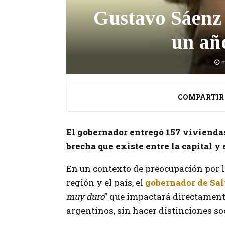
Gustavo Sáenz a
un añ
m
COMPARTIR
El gobernador entregó 157 viviendas
brecha que existe entre la capital y e
En un contexto de preocupación por l
región y el país, el
gobernador de Sal
muy duro
”
que impactará directamente 
argentinos, sin hacer distinciones so