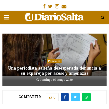
Facebook
Gorjeo
Instagram
Email
MENÚ
PRIMARIA
Policiales
Una periodista salteña desesperada denuncia a
su expareja por acoso y amenazas
domingo 03 mayo 2020
COMPARTIR
0