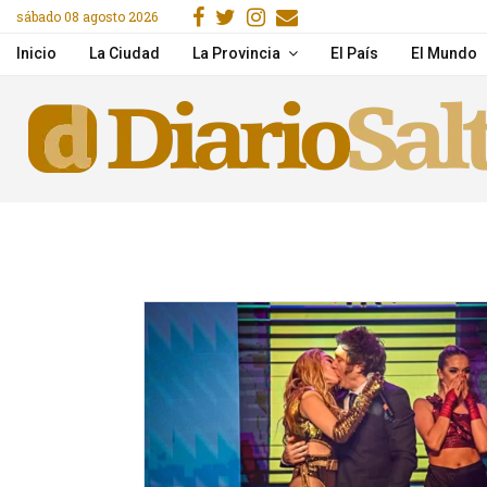
Facebook
Gorjeo
Instagram
Email
sábado 08 agosto 2026
acitaron en IA y herramientas de Google
Desde la próxima seman
Inicio
La Ciudad
La Provincia
El País
El Mundo