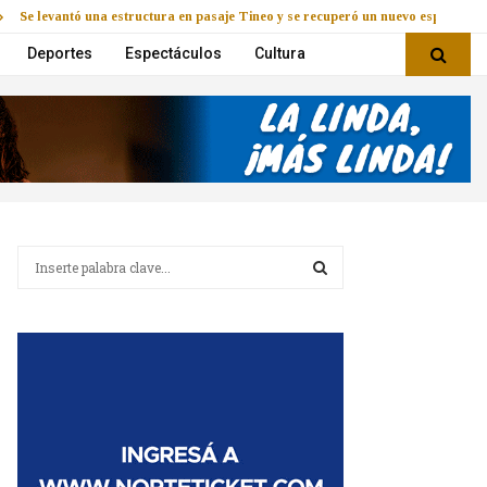
Se levantó una estructura en pasaje Tineo y se recuperó un nuevo espacio
Deportes
Espectáculos
Cultura
B
u
s
B
c
a
U
r
:
S
C
A