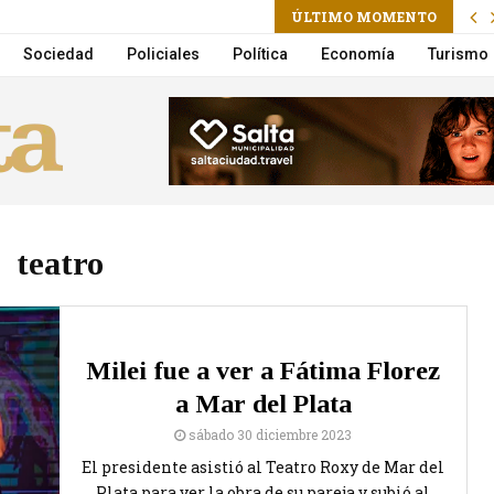
ÚLTIMO MOMENTO
a la Municipalidad suma un nuevo Móvil de Castración
Sociedad
Policiales
Política
Economía
Turismo
teatro
Milei fue a ver a Fátima Florez
a Mar del Plata
sábado 30 diciembre 2023
El presidente asistió al Teatro Roxy de Mar del
Plata para ver la obra de su pareja y subió al