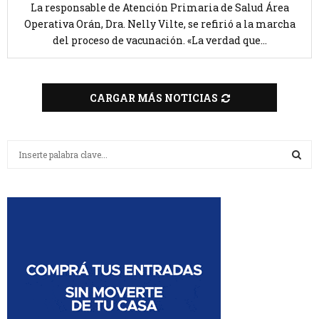
La responsable de Atención Primaria de Salud Área
Operativa Orán, Dra. Nelly Vilte, se refirió a la marcha
del proceso de vacunación. «La verdad que...
CARGAR MÁS NOTICIAS
B
u
s
B
c
a
U
r
:
S
C
A