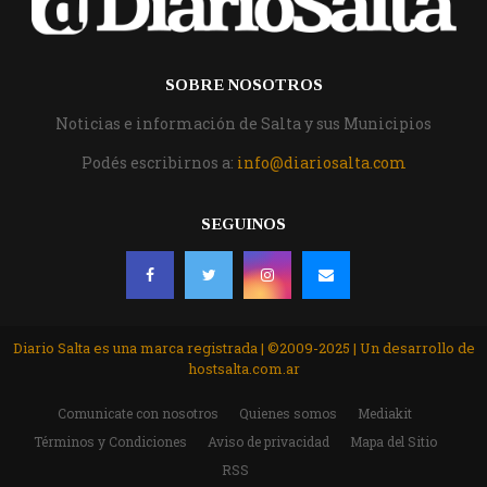
SOBRE NOSOTROS
Noticias e información de Salta y sus Municipios
Podés escribirnos a:
info@diariosalta.com
SEGUINOS
Diario Salta es una marca registrada | ©2009-2025 | Un desarrollo de
hostsalta.com.ar
Comunicate con nosotros
Quienes somos
Mediakit
Términos y Condiciones
Aviso de privacidad
Mapa del Sitio
RSS