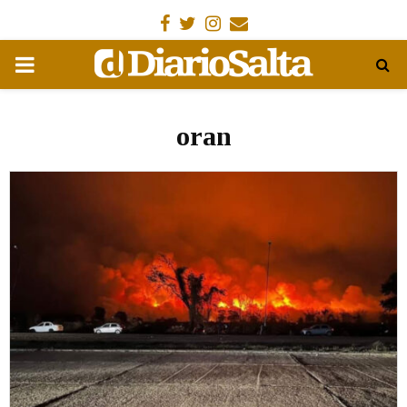
Facebook
Gorjeo
Instagram
Email
MENÚ
PRIMARIA
oran