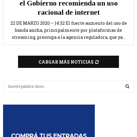
el Gobierno recomienda un uso
racional de internet
22 DE MARZO 2020 – 14:32 El fuerte aumento del uso de
banda ancha, principalmente por plataformas de
streaming, preocupa a la agencia reguladora, que ya...
CARGAR MÁS NOTICIAS
B
u
s
B
c
a
U
r
:
S
C