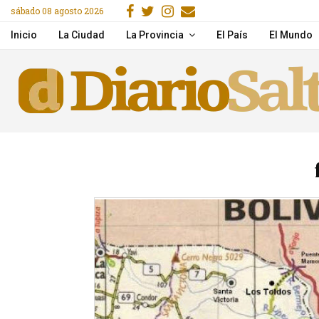
Facebook
Gorjeo
Instagram
Email
sábado 08 agosto 2026
acitaron en IA y herramientas de Google
Desde la próxima seman
Inicio
La Ciudad
La Provincia
El País
El Mundo