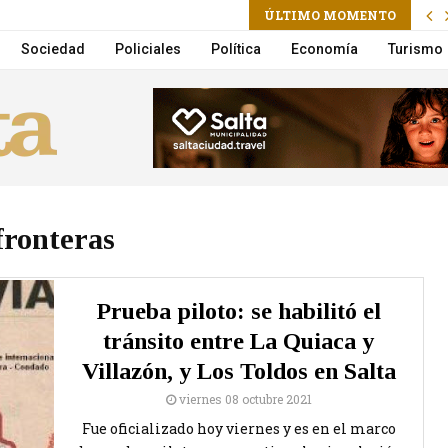
ÚLTIMO MOMENTO
a la Municipalidad suma un nuevo Móvil de Castración
Sociedad
Policiales
Política
Economía
Turismo
fronteras
Prueba piloto: se habilitó el
tránsito entre La Quiaca y
Villazón, y Los Toldos en Salta
viernes 08 octubre 2021
Fue oficializado hoy viernes y es en el marco