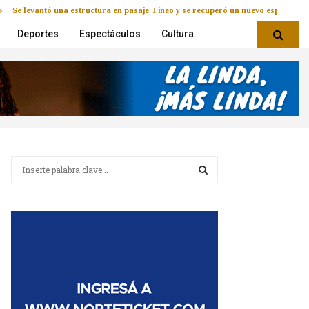
Se levantó una estructura en pasaje Tineo y se recuperó un nuevo espacio
Deportes
Espectáculos
Cultura
B
u
s
B
c
a
U
r
:
S
C
A