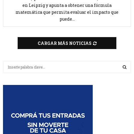
en Leipzig y apunta a obtener una fórmula
matemática que permita evaluar el impacto que
puede...
CARGAR MÁS NOTICIAS
B
u
s
B
c
a
U
r
:
S
C
A