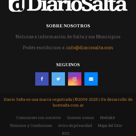
SOBRE NOSOTROS
Noticias e información de Salta y sus Municipios
Podés escribirnos a:
info@diariosalta.com
SEGUINOS
Diario Salta es una marca registrada | ©2009-2025 | Un desarrollo de
hostsalta.com.ar
Comunicate con nosotros
Quienes somos
Mediakit
Términos y Condiciones
Aviso de privacidad
Mapa del Sitio
RSS