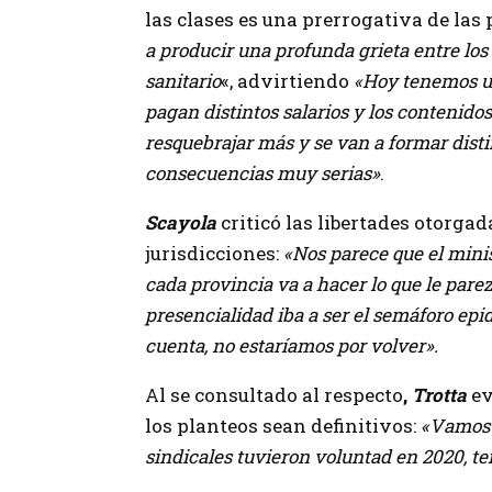
las clases es una prerrogativa de las 
a producir una profunda grieta entre los d
sanitario
«, advirtiendo
«Hoy tenemos un
pagan distintos salarios y los contenido
resquebrajar más y se van a formar distin
consecuencias muy serias»
.
Scayola
criticó las libertades otorgad
jurisdicciones:
«Nos parece que el minis
cada provincia va a hacer lo que le parez
presencialidad iba a ser el semáforo epi
cuenta, no estaríamos por volver».
Al se consultado al respecto
,
Trotta
ev
los planteos sean definitivos:
«Vamos a
sindicales tuvieron voluntad en 2020, t