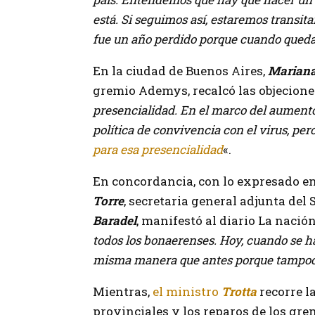
está. Si seguimos así, estaremos transit
fue un año perdido porque cuando queda u
En la ciudad de Buenos Aires,
Mariana
gremio Ademys, recalcó las objecione
presencialidad. En el marco del aumento 
política de convivencia con el virus, pe
para esa presencialidad
«.
En concordancia, con lo expresado en
Torre
, secretaria general adjunta del
Baradel
, manifestó al diario La nació
todos los bonaerenses. Hoy, cuando se h
misma manera que antes porque tampoco e
Mientras,
el ministro
Trotta
recorre l
provinciales y los reparos de los gre