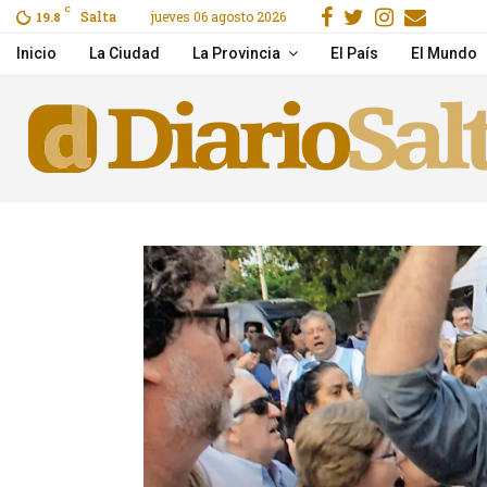
Facebook
Gorjeo
Instagr
Email
C
Salta
jueves 06 agosto 2026
o por Flow
19.8
La pobreza volvió a subi
Inicio
La Ciudad
La Provincia
El País
El Mundo