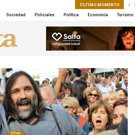
am
ÚLTIMO MOMENTO
r en el primer trimestre de 2026
Sociedad
Policiales
Política
Economía
Turismo
El País