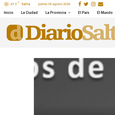
Facebook
Gorjeo
Instag
Emai
C
Salta
jueves 06 agosto 2026
u novio
27.7
Trasladaron de urgenci
Inicio
La Ciudad
La Provincia
El País
El Mundo