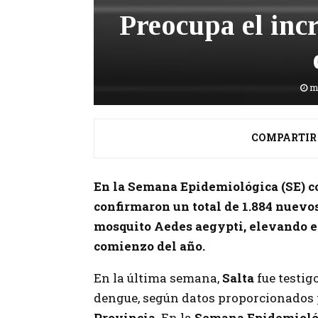
Preocupa el inc
m
COMPARTIR
En la Semana Epidemiológica (SE) co
confirmaron un total de 1.884 nuevo
mosquito Aedes aegypti, elevando el
comienzo del año.
En la última semana,
Salta
fue testig
dengue, según datos proporcionados 
Provincia
. En la
Semana Epidemioló