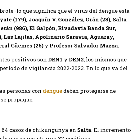
rote -lo que significa que el virus del dengue está
yate (179), Joaquín V. González, Orán (28), Salta
Metán (986), El Galpón, Rivadavia Banda Sur,
), Las Lajitas, Apolinario Saravia, Aguaray,
neral Güemes (26)
y
Profesor Salvador Mazza
.
entes positivos son
DEN1
y
DEN2
, los mismos que
 período de vigilancia 2022-2023. En lo que va del
las personas con
dengue
deben protegerse de
 se propague.
on 64 casos de chikungunya en
Salta
. El incremento
n la que se registraron 37 positivos.