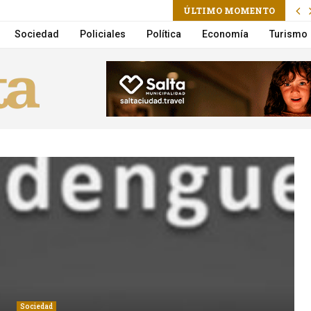
ram
l
ÚLTIMO MOMENTO
a a una mujer embarazada tras un choque en Cerrillos
Sociedad
Policiales
Política
Economía
Turismo
Sociedad