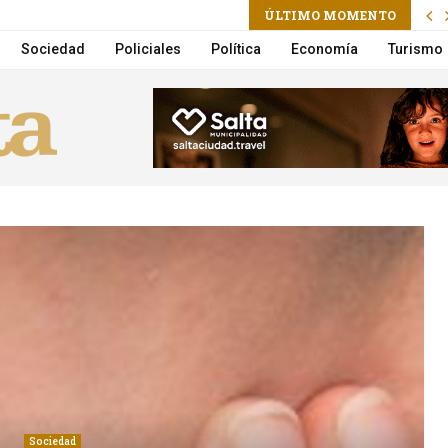
ram
l
ÚLTIMO MOMENTO
ó su visita a la Argentina
Sociedad
Policiales
Política
Economía
Turismo
Sociedad