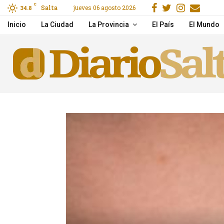
Facebook
Gorjeo
Instag
Emai
C
Salta
jueves 06 agosto 2026
 2026
34.8
El Papa León XIV anunci
Inicio
La Ciudad
La Provincia
El País
El Mundo