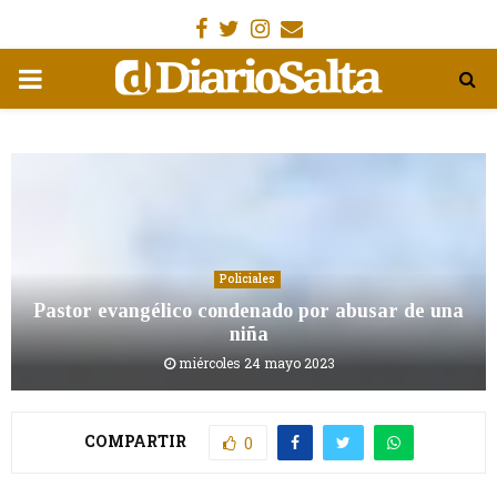
Facebook
Gorjeo
Instagram
Email
MENÚ
PRIMARIA
Policiales
Pastor evangélico condenado por abusar de una
niña
miércoles 24 mayo 2023
COMPARTIR
0