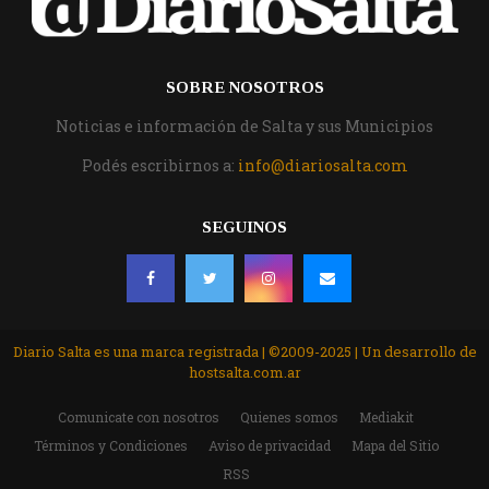
SOBRE NOSOTROS
Noticias e información de Salta y sus Municipios
Podés escribirnos a:
info@diariosalta.com
SEGUINOS
Diario Salta es una marca registrada | ©2009-2025 | Un desarrollo de
hostsalta.com.ar
Comunicate con nosotros
Quienes somos
Mediakit
Términos y Condiciones
Aviso de privacidad
Mapa del Sitio
RSS