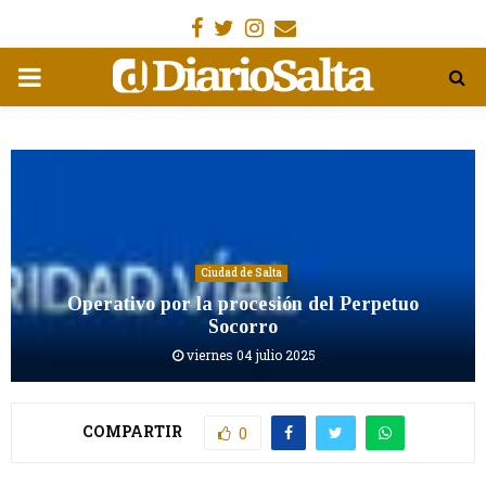
Facebook
Gorjeo
Instagram
Email
MENÚ
PRIMARIA
Ciudad de Salta
Operativo por la procesión del Perpetuo
Socorro
viernes 04 julio 2025
COMPARTIR
0