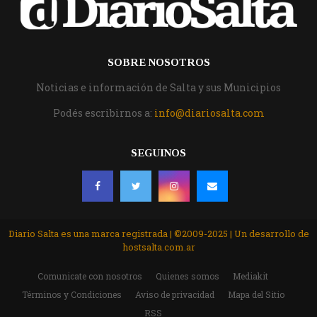
SOBRE NOSOTROS
Noticias e información de Salta y sus Municipios
Podés escribirnos a:
info@diariosalta.com
SEGUINOS
Diario Salta es una marca registrada | ©2009-2025 | Un desarrollo de
hostsalta.com.ar
Comunicate con nosotros
Quienes somos
Mediakit
Términos y Condiciones
Aviso de privacidad
Mapa del Sitio
RSS