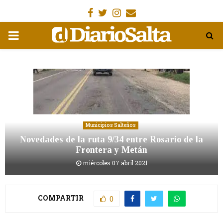
Facebook
Gorjeo
Instagram
Email
MENÚ
PRIMARIA
Municipios Salteños
Novedades de la ruta 9/34 entre Rosario de la
Frontera y Metán
miércoles 07 abril 2021
COMPARTIR
0