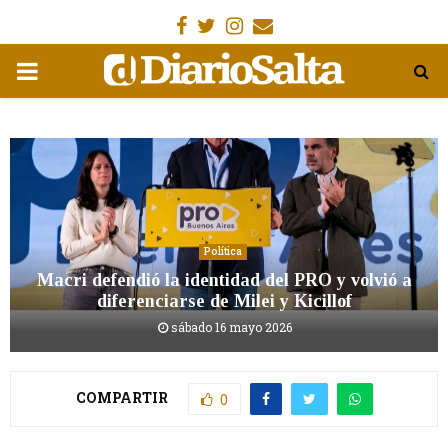
Facebook
Gorjeo
Instagram
Email
MENÚ
PRIMARIA
Política
Macri defendió la identidad del PRO y volvió a
diferenciarse de Milei y Kicillof
sábado 16 mayo 2026
COMPARTIR
0