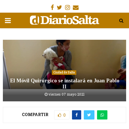
Facebook
Gorjeo
Instagram
Email
MENÚ
PRIMARIA
Ciudad de Salta
El Móvil Quirúrgico se instalará en Juan Pablo
II
viernes 07 mayo 2021
COMPARTIR
0