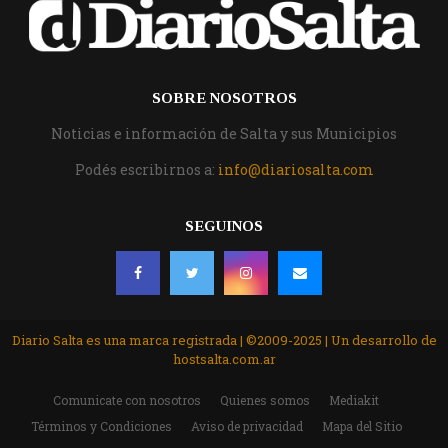
SOBRE NOSOTROS
Noticias e información de Salta y sus Municipios
Podés escribirnos a:
info@diariosalta.com
SEGUINOS
Diario Salta es una marca registrada | ©2009-2025 | Un desarrollo de
hostsalta.com.ar
Comunicate con nosotros
Quienes somos
Mediakit
Términos y Condiciones
Aviso de privacidad
Mapa del Sitio