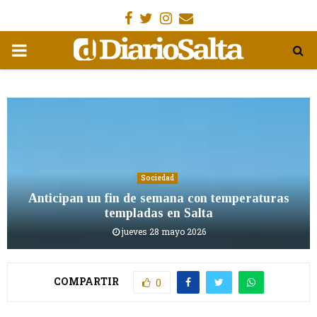
Facebook
Gorjeo
Instagram
Email
MENÚ
PRIMARIA
Sociedad
Anticipan un fin de semana con temperaturas
templadas en Salta
jueves 28 mayo 2026
COMPARTIR
0