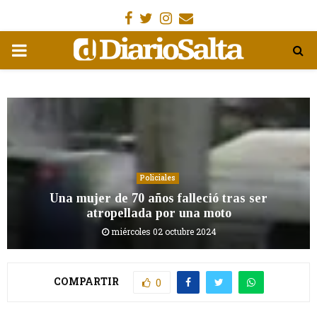
Facebook
Gorjeo
Instagram
Email
MENÚ
PRIMARIA
Policiales
Una mujer de 70 años falleció tras ser
atropellada por una moto
miércoles 02 octubre 2024
COMPARTIR
0