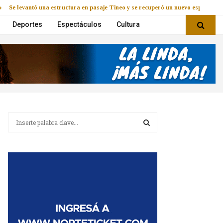
Se levantó una estructura en pasaje Tineo y se recuperó un nuevo espacio
Deportes
Espectáculos
Cultura
B
u
s
B
c
a
U
r
:
S
C
A