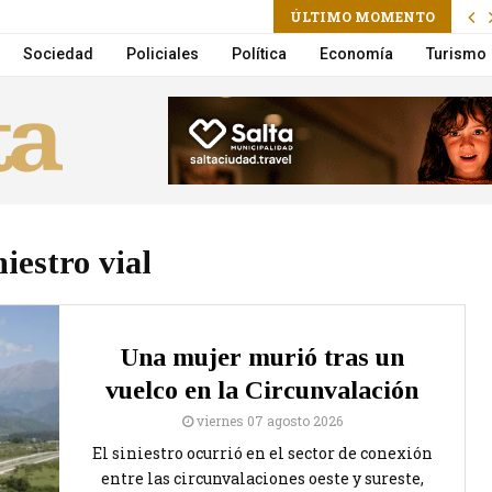
ÚLTIMO MOMENTO
a la Municipalidad suma un nuevo Móvil de Castración
Sociedad
Policiales
Política
Economía
Turismo
niestro vial
Una mujer murió tras un
vuelco en la Circunvalación
viernes 07 agosto 2026
El siniestro ocurrió en el sector de conexión
entre las circunvalaciones oeste y sureste,