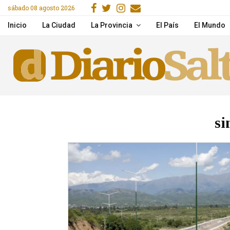
Facebook
Gorjeo
Instagram
Email
sábado 08 agosto 2026
acitaron en IA y herramientas de Google
Desde la próxima seman
Inicio
La Ciudad
La Provincia
El País
El Mundo
si