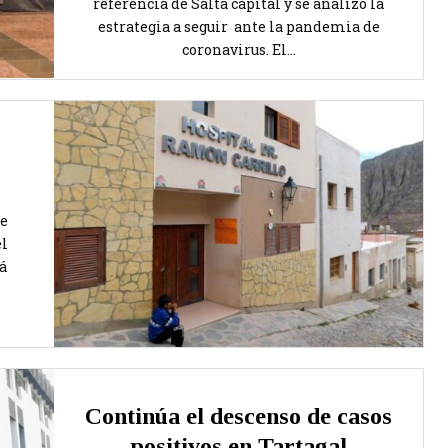
referencia de Salta capital y se analizó la
estrategia a seguir ante la pandemia de
coronavirus. El...
se
el
á
Continúa el descenso de casos
positivos en Tartagal