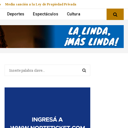
Media sanción a la Ley de Propiedad Privada
Deportes
Espectáculos
Cultura
B
u
s
B
c
a
U
r
:
S
C
A