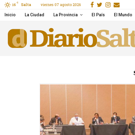
Facebook
Gorjeo
Instagr
Emai
C
Salta
viernes 07 agosto 2026
15
theengineerlady Billing
Inicio
La Ciudad
La Provincia
El País
El Mundo