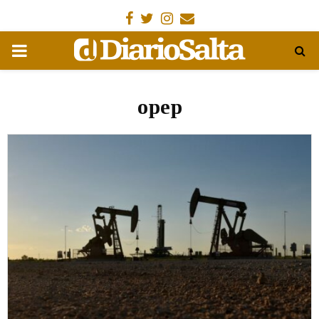
Facebook
Gorjeo
Instagram
Email
MENÚ
PRIMARIA
opep