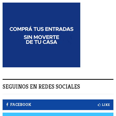
c
a
U
r
:
S
C
A
R
SEGUINOS EN REDES SOCIALES
FACEBOOK
LIKE