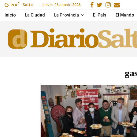
Facebook
Gorjeo
Instagr
Email
C
Salta
jueves 06 agosto 2026
o por Flow
19.8
La pobreza volvió a subi
Inicio
La Ciudad
La Provincia
El País
El Mundo
ga