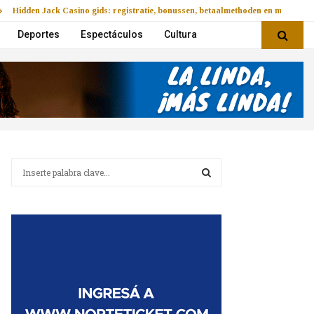
Hidden Jack Casino gids: registratie, bonussen, betaalmethoden en mobiel v
Deportes
Espectáculos
Cultura
B
u
s
B
c
a
U
r
:
S
C
A