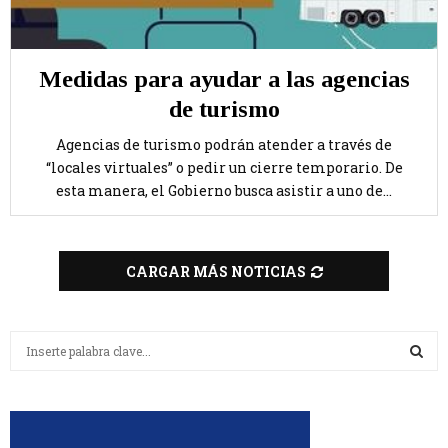
Medidas para ayudar a las agencias
de turismo
Agencias de turismo podrán atender a través de
“locales virtuales” o pedir un cierre temporario. De
esta manera, el Gobierno busca asistir a uno de...
CARGAR MÁS NOTICIAS
B
u
s
B
c
a
U
r