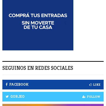
:
S
C
A
R
SEGUINOS EN REDES SOCIALES
FACEBOOK
LIKE
GORJEO
FOLLOW