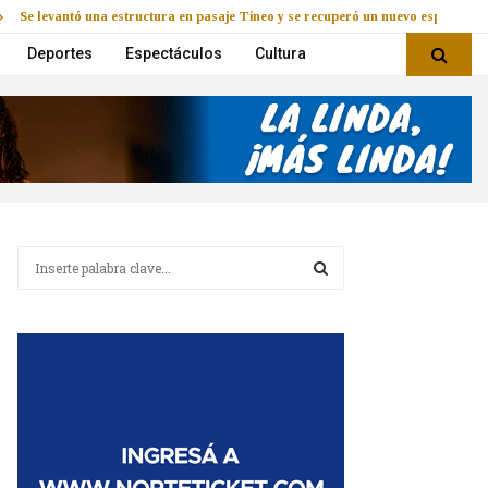
Se levantó una estructura en pasaje Tineo y se recuperó un nuevo espacio
Deportes
Espectáculos
Cultura
B
u
s
B
c
a
U
r
:
S
C
A