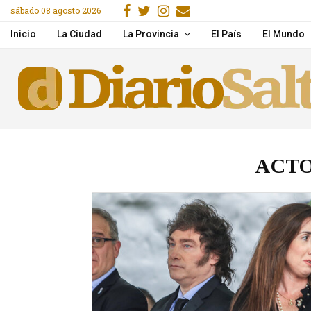
Facebook
Gorjeo
Instagram
Email
sábado 08 agosto 2026
acitaron en IA y herramientas de Google
Desde la próxima seman
Inicio
La Ciudad
La Provincia
El País
El Mundo
ACT