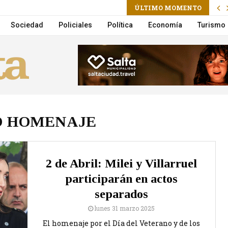
ÚLTIMO MOMENTO
a la Municipalidad suma un nuevo Móvil de Castración
Sociedad
Policiales
Política
Economía
Turismo
O HOMENAJE
2 de Abril: Milei y Villarruel
participarán en actos
separados
lunes 31 marzo 2025
El homenaje por el Día del Veterano y de los