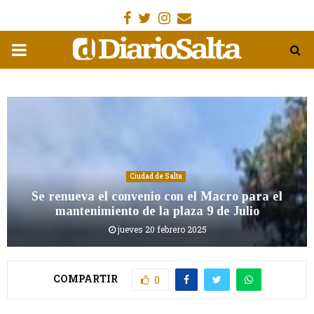
Facebook
Gorjeo
Instagram
Email
MENÚ
PRIMARIA
Ciudad de Salta
Se renueva el convenio con el Macro para el
mantenimiento de la plaza 9 de Julio
jueves 20 febrero 2025
COMPARTIR
0