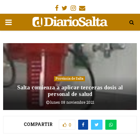
Facebook
Gorjeo
Instagram
Email
MENÚ
PRIMARIA
Provincia de Salta
Salta comienza a aplicar terceras dosis al
personal de salud
lunes 08 noviembre 2021
COMPARTIR
0