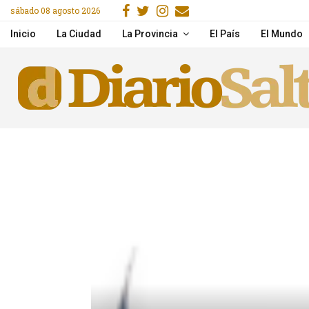
Facebook
Gorjeo
Instagram
Email
sábado 08 agosto 2026
Una mujer murió tras un
Inicio
La Ciudad
La Provincia
El País
El Mundo