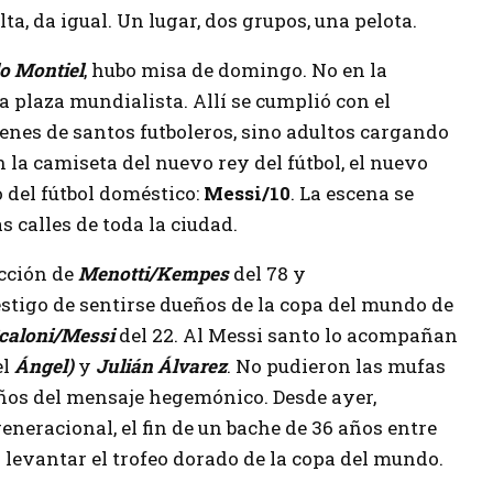
ta, da igual. Un lugar, dos grupos, una pelota.
o Montiel
, hubo misa de domingo. No en la
sa plaza mundialista. Allí se cumplió con el
nes de santos futboleros, sino adultos cargando
 la camiseta del nuevo rey del fútbol, el nuevo
del fútbol doméstico:
Messi/10
. La escena se
s calles de toda la ciudad.
ección de
Menotti/Kempes
del 78 y
estigo de sentirse dueños de la copa del mundo de
caloni/Messi
del 22. Al Messi santo lo acompañan
el
Ángel)
y
Julián Álvarez
. No pudieron las mufas
eños del mensaje hegemónico. Desde ayer,
 generacional, el fin de un bache de 36 años entre
 levantar el trofeo dorado de la copa del mundo.