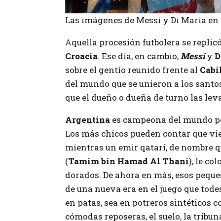
Las imágenes de Messi y Di María en l
Aquella procesión futbolera se replic
Croacia
. Ese día, en cambio,
Messi
y
D
sobre el gentío reunido frente al
Cabil
del mundo que se unieron a los santo
que el dueño o dueña de turno las lev
Argentina
es campeona del mundo por
Los más chicos pueden contar que vi
mientras un emir qatarí, de nombre q
(
Tamim bin Hamad Al Thani
), le c
dorados. De ahora en más, esos peque
de una nueva era en el juego que tode
en patas, sea en potreros sintéticos 
cómodas reposeras, el suelo, la tribuna