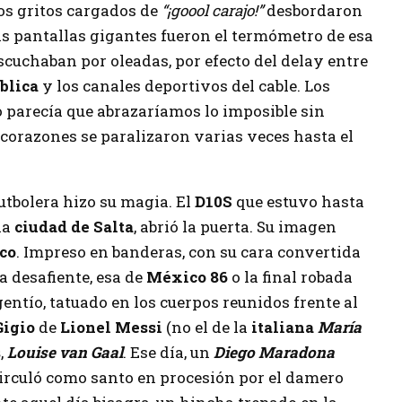
los gritos cargados de
“¡goool carajo!”
desbordaron
las pantallas gigantes fueron el termómetro de esa
escuchaban por oleadas, por efecto del delay entre
blica
y los canales deportivos del cable. Los
 parecía que abrazaríamos lo imposible sin
 corazones se paralizaron varias veces hasta el
futbolera hizo su magia. El
D10S
que estuvo hasta
la
ciudad de Salta
, abrió la puerta. Su imagen
co
. Impreso en banderas, con su cara convertida
a desafiente, esa de
México 86
o la final robada
gentío, tatuado en los cuerpos reunidos frente al
Gigio
de
Lionel Messi
(no el de la
italiana
María
s
,
Louise van Gaal
. Ese día, un
Diego Maradona
irculó como santo en procesión por el damero