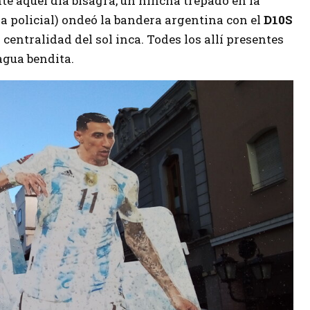
nte aquel día bisagra, un hincha trepado en la
ia policial) ondeó la bandera argentina con el
D10S
centralidad del sol inca. Todes los allí presentes
agua bendita.