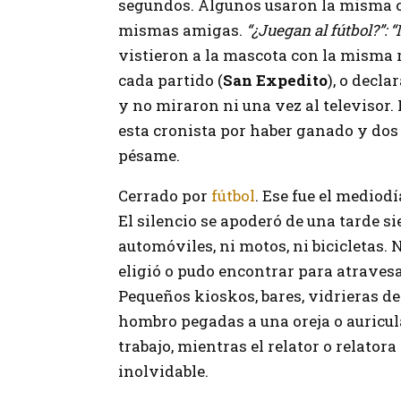
segundos. Algunos usaron la misma c
mismas amigas.
“¿Juegan al fútbol?”: 
vistieron a la mascota con la misma 
cada partido (
San Expedito
), o decla
y no miraron ni una vez al televisor. N
esta cronista por haber ganado y dos
pésame.
Cerrado por
fútbol
. Ese fue el mediod
El silencio se apoderó de una tarde s
automóviles, ni motos, ni bicicletas.
eligió o pudo encontrar para atravesa
Pequeños kioskos, bares, vidrieras de
hombro pegadas a una oreja o auricula
trabajo, mientras el relator o relato
inolvidable.