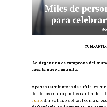
Miles de person
para celebra
l
COMPARTIR
La Argentina es campeona del mundo 
saca la nueva estrella.
Apenas terminamos de sufrir, los hi
desde los cuatro puntos cardinales al
Julio
. Sin vallado policial como sí oc
desbordarla. La fiesta tuvo una segu