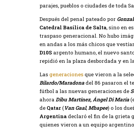
parajes, pueblos o ciudades de toda Sal
Después del penal pateado por
Gonzal
Catedral Basílica de Salta
, sino en e
traspaso generacional. No hubo imáge
en andas a los más chicos que vestían
D10S
argento humano, el nuevo santo 
repidió en la plaza desbordada y en la
Las
generaciones
que vieron a la sel
Bilardo/Maradona
del 86 pasaron el t
fútbol a las nuevas generaciones de
S
ahora
Dibu Martínez,
Ángel Di María
(
de
Qatar
(
Van Gaal
,
Mba
pee
) o los du
Argentina
declaró el fin de la grieta
quienes vieron a un equipo argentino