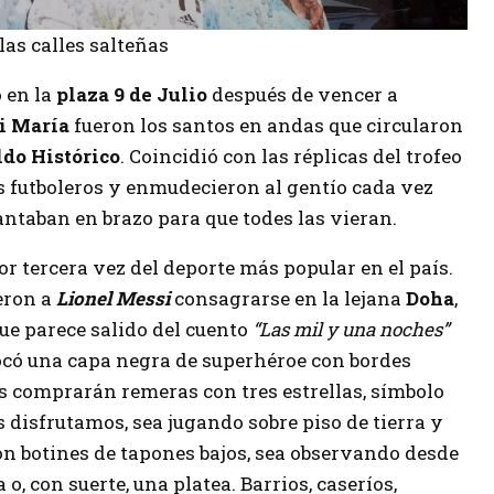
as calles salteñas
ó en la
plaza 9 de Julio
después de vencer a
i María
fueron los santos en andas que circularon
do Histórico
. Coincidió con las réplicas del trofeo
s futboleros y enmudecieron al gentío cada vez
antaban en brazo para que todes las vieran.
 tercera vez del deporte más popular en el país.
eron a
Lionel Messi
consagrarse en la lejana
Doha
,
ue parece salido del cuento
“Las mil y una noches”
olocó una capa negra de superhéroe con bordes
s comprarán remeras con tres estrellas, símbolo
s disfrutamos, sea jugando sobre piso de tierra y
con botines de tapones bajos, sea observando desde
 o, con suerte, una platea. Barrios, caseríos,