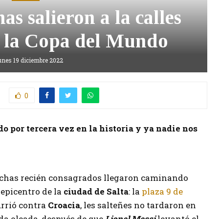
as salieron a la calles
r la Copa del Mundo
unes 19 diciembre 2022
0
por tercera vez en la historia y ya nadie nos
nchas recién consagrados llegaron caminando
 epicentro de la
ciudad de Salta
: la
plaza 9 de
urrió contra
Croacia
, les salteñes no tardaron en
nda oleada, después de que
Lionel Messi
levantó el