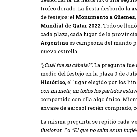
trofeo dorado. La fiesta desbordó la
a
de festejos: el
Monumento a Güemes
Mundial de Qatar 2022
. Todo se llen
cada plaza, cada lugar de la provincia
Argentina
es campeona del mundo por 
nueva estrella.
“¿Cuál fue su cábala?”.
La pregunta fue 
medio del festejo en la plaza 9 de Juli
Histórico
, el lugar elegido por los 
con mi nieta, en todos los partidos estuve
compartido con ella algo único. Mien
envase de aerosol recién comprado, c
La misma pregunta se repitió cada vez
ilusionar…”
o
“El que no salta es un inglés