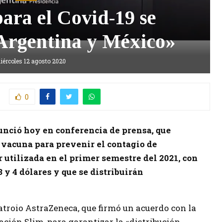
ara el Covid-19 se
Argentina y México»
iércoles 12 agosto 2020
0
unció hoy en conferencia de prensa, que
vacuna para prevenir el contagio de
r utilizada en el primer semestre del 2021, con
 y 4 dólares y que se distribuirán
atroio AstraZeneca, que firmó un acuerdo con la
ción Slim, para garantizar la «distribución