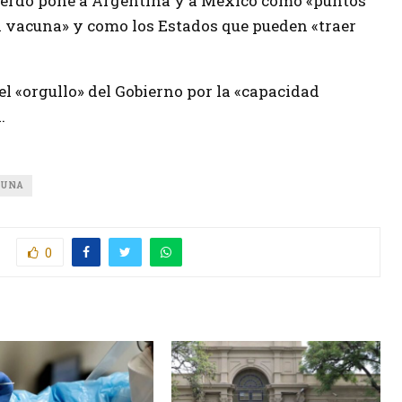
uerdo pone a Argentina y a México como «puntos
la vacuna» y como los Estados que pueden «traer
l «orgullo» del Gobierno por la «capacidad
.
CUNA
0