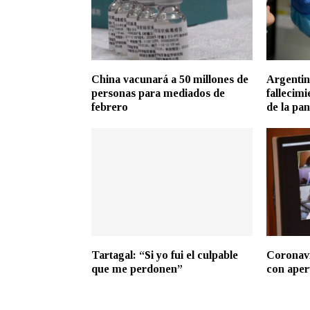
China vacunará a 50 millones de
Argentin
personas para mediados de
fallecim
febrero
de la pa
Tartagal: “Si yo fui el culpable
Coronavi
que me perdonen”
con aper