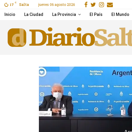
Facebook
Gorjeo
Instagra
Email
C
Salta
jueves 06 agosto 2026
ras un choque en Cerrillos
17
Pichetto aseguró que Vi
Inicio
La Ciudad
La Provincia
El País
El Mundo