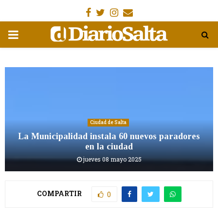
Facebook
Gorjeo
Instagram
Email
MENÚ
PRIMARIA
Ciudad de Salta
La Municipalidad instala 60 nuevos paradores
en la ciudad
jueves 08 mayo 2025
COMPARTIR
0