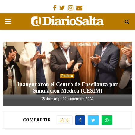
Facebook
Gorjeo
Instagram
Email
MENÚ
PRIMARIA
Política
Inauguraron el Centro de Enseñanza por
Simulación Médica (CESIM)
domingo 20 diciembre 2020
COMPARTIR
0