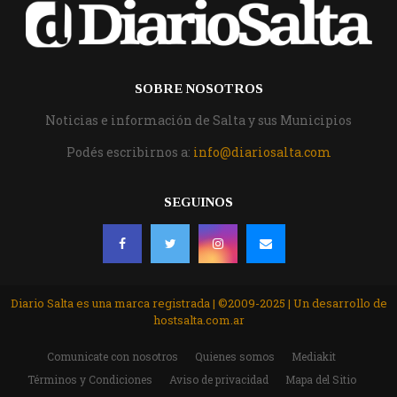
SOBRE NOSOTROS
Noticias e información de Salta y sus Municipios
Podés escribirnos a:
info@diariosalta.com
SEGUINOS
Diario Salta es una marca registrada | ©2009-2025 | Un desarrollo de
hostsalta.com.ar
Comunicate con nosotros
Quienes somos
Mediakit
Términos y Condiciones
Aviso de privacidad
Mapa del Sitio