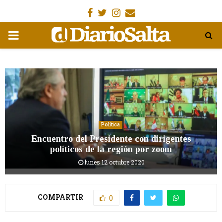
Facebook
Gorjeo
Instagram
Email
MENÚ
PRIMARIA
Política
Encuentro del Presidente con dirigentes
políticos de la región por zoom
lunes 12 octubre 2020
COMPARTIR
0