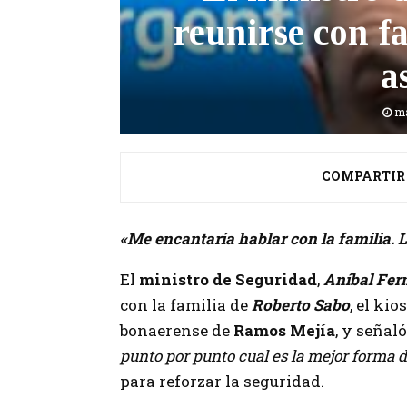
reunirse con f
a
ma
COMPARTIR
«Me encantaría hablar con la familia. L
El
ministro de Seguridad
,
Aníbal Fer
con la familia de
Roberto Sabo
, el ki
bonaerense de
Ramos Mejía
, y señal
punto por punto cual es la mejor forma d
para reforzar la seguridad.