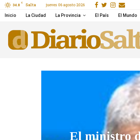
Facebook
Gorjeo
Instag
Emai
C
Salta
jueves 06 agosto 2026
or El Niño
34.8
Una joven fue acusada d
Inicio
La Ciudad
La Provincia
El País
El Mundo
El ministro 