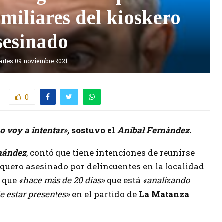
amiliares del kioskero
sesinado
rtes 09 noviembre 2021
0
o voy a intentar»,
sostuvo el
Aníbal Fernán
dez.
nández
, contó que tiene intenciones de reunirse
osquero asesinado por delincuentes en la localidad
ó que
«hace más de 20 días»
que está
«analizando
e estar presentes»
en el partido de
La Matanza