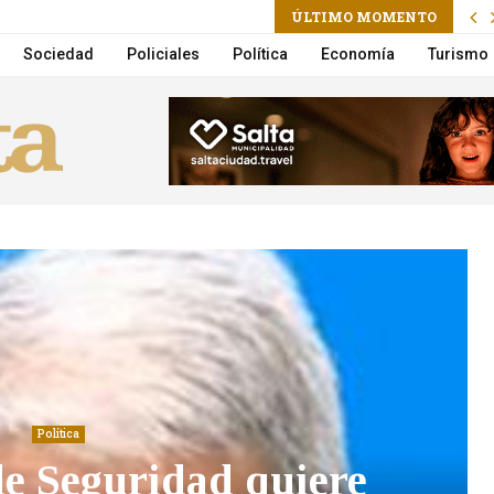
ram
l
ÚLTIMO MOMENTO
e asesinar a puñaladas a su novio
Sociedad
Policiales
Política
Economía
Turismo
Política
de Seguridad quiere