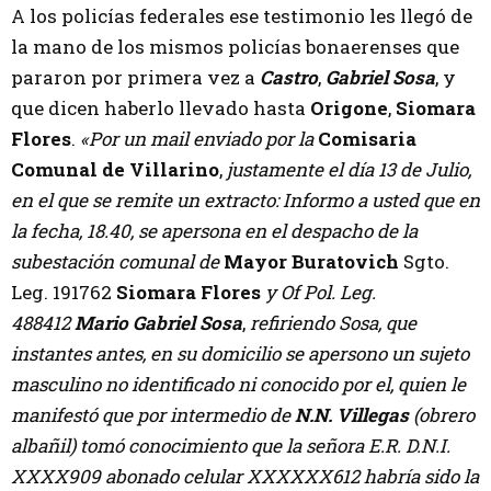
A los policías federales ese testimonio les llegó de
la mano de los mismos policías bonaerenses que
pararon por primera vez a
Castro
,
Gabriel Sosa
, y
que dicen haberlo llevado hasta
Origone
,
Siomara
Flores
.
«Por un mail enviado por la
Comisaria
Comunal de Villarino
,
justamente el día 13 de Julio,
en el que se remite un extracto: Informo a usted que en
la fecha, 18.40, se apersona en el despacho de la
subestación comunal de
Mayor Buratovich
Sgto.
Leg. 191762
Siomara Flores
y Of Pol. Leg.
488412
Mario Gabriel Sosa
,
refiriendo Sosa, que
instantes antes, en su domicilio se apersono un sujeto
masculino no identificado ni conocido por el, quien le
manifestó que por intermedio de
N.N. Villegas
(obrero
albañil) tomó conocimiento que la señora E.R. D.N.I.
XXXX909 abonado celular XXXXXX612 habría sido la