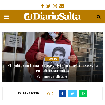
Facebook
Gorjeo
Instagram
Email
MENÚ
PRIMARIA
Sociedad
El gobierno bonaerense advirtió que «no se va a
encubrir a nadie»
martes 28 julio 2020
COMPARTIR
0